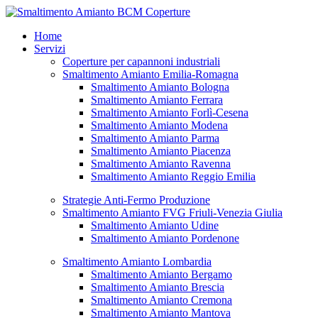
Vai
al
Home
contenuto
Servizi
Coperture per capannoni industriali
Smaltimento Amianto Emilia-Romagna
Smaltimento Amianto Bologna
Smaltimento Amianto Ferrara
Smaltimento Amianto Forlì-Cesena
Smaltimento Amianto Modena
Smaltimento Amianto Parma
Smaltimento Amianto Piacenza
Smaltimento Amianto Ravenna
Smaltimento Amianto Reggio Emilia
Strategie Anti-Fermo Produzione
Smaltimento Amianto FVG Friuli-Venezia Giulia
Smaltimento Amianto Udine
Smaltimento Amianto Pordenone
Smaltimento Amianto Lombardia
Smaltimento Amianto Bergamo
Smaltimento Amianto Brescia
Smaltimento Amianto Cremona
Smaltimento Amianto Mantova