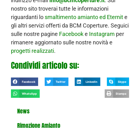
indirizzo e-mail
info@bcmcoperture.it
. Sul
nostro sito troverai tutte le informazioni
riguardanti lo
smaltimento amianto ed Eternit
e
gli altri servizi offerti da BCM Coperture. Seguici
sulle nostre pagine
Facebook
e
Instagram
per
rimanere aggiornato sulle nostre novità e
progetti realizzati
.
Condividi articolo su:
Facebook
Twitter
LinkedIn
Skype
WhatsApp
Stampa
News
Rimozione Amianto