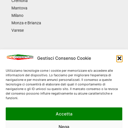
Cremona
Mantova
Milano
Monza e Brianza
Varese
Gestisci Consenso Cookie
VENETO
Padova
Utilizziamo tecnologie come i cookie per memorizzare e/o accedere alle
informazioni del dispositivo. Lo facciamo per migliorare l'esperienza di
Treviso
navigazione e per mostrare annunci personalizzati. Il consenso a queste
Verona
tecnologie ci consentirà di elaborare dati quali il comportamento di
navigazione o gli ID univoci su questo sito. Il mancato consenso o la revoca
Vicenza
del consenso possono influire negativamente su alcune caratteristiche e
funzioni.
Accetta
Nega