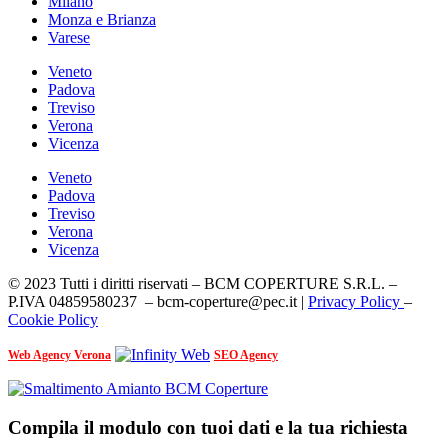
Milano
Monza e Brianza
Varese
Veneto
Padova
Treviso
Verona
Vicenza
Veneto
Padova
Treviso
Verona
Vicenza
© 2023 Tutti i diritti riservati – BCM COPERTURE S.R.L. –
P.IVA 04859580237 – bcm-coperture@pec.it |
Privacy Policy
–
Cookie Policy
Web Agency Verona
SEO Agency
Compila il modulo con tuoi dati e la tua richiesta