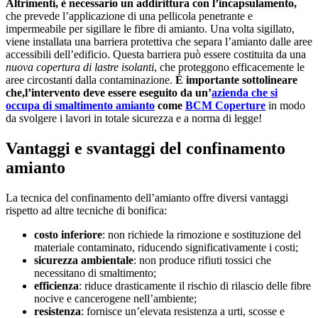
Altrimenti, è necessario un addirittura con l’incapsulamento,
che prevede l’applicazione di una pellicola penetrante e
impermeabile per sigillare le fibre di amianto. Una volta sigillato,
viene installata una barriera protettiva che separa l’amianto dalle aree
accessibili dell’edificio. Questa barriera può essere costituita da una
nuova copertura di lastre isolanti
, che proteggono efficacemente le
aree circostanti dalla contaminazione.
È importante sottolineare
che,l’intervento deve essere eseguito da un’
azienda che si
occupa di smaltimento amianto
come
BCM Coperture
in modo
da svolgere i lavori in totale sicurezza e a norma di legge!
Vantaggi e svantaggi del confinamento
amianto
La tecnica del confinamento dell’amianto offre diversi vantaggi
rispetto ad altre tecniche di bonifica:
costo inferiore
: non richiede la rimozione e sostituzione del
materiale contaminato, riducendo significativamente i costi;
sicurezza ambientale
: non produce rifiuti tossici che
necessitano di smaltimento;
efficienza
: riduce drasticamente il rischio di rilascio delle fibre
nocive e cancerogene nell’ambiente;
resistenza
: fornisce un’elevata resistenza a urti, scosse e