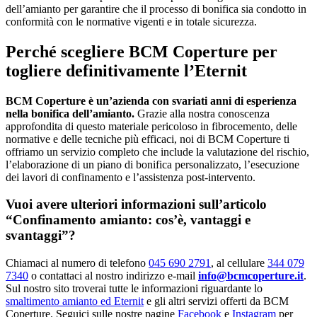
dell’amianto per garantire che il processo di bonifica sia condotto in
conformità con le normative vigenti e in totale sicurezza.
Perché scegliere BCM Coperture per
togliere definitivamente l’Eternit
BCM Coperture è un’azienda con svariati anni di esperienza
nella bonifica dell’amianto.
Grazie alla nostra conoscenza
approfondita di questo materiale pericoloso in fibrocemento, delle
normative e delle tecniche più efficaci, noi di BCM Coperture ti
offriamo un servizio completo che include la valutazione del rischio,
l’elaborazione di un piano di bonifica personalizzato, l’esecuzione
dei lavori di confinamento e l’assistenza post-intervento.
Vuoi avere ulteriori informazioni sull’articolo
“Confinamento amianto: cos’è, vantaggi e
svantaggi”?
Chiamaci al numero di telefono
045 690 2791
, al cellulare
344 079
7340
o contattaci al nostro indirizzo e-mail
info@bcmcoperture.it
.
Sul nostro sito troverai tutte le informazioni riguardante lo
smaltimento amianto ed Eternit
e gli altri servizi offerti da BCM
Coperture. Seguici sulle nostre pagine
Facebook
e
Instagram
per