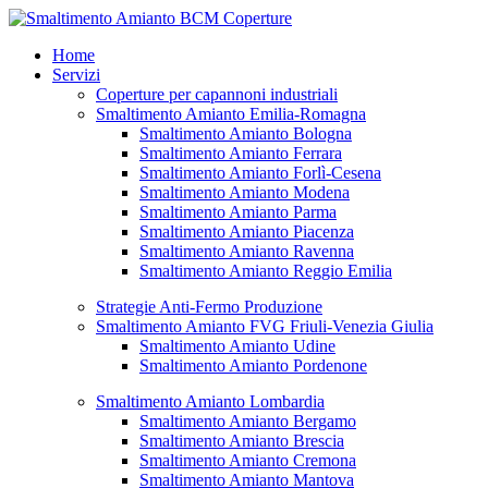
Vai
al
Home
contenuto
Servizi
Coperture per capannoni industriali
Smaltimento Amianto Emilia-Romagna
Smaltimento Amianto Bologna
Smaltimento Amianto Ferrara
Smaltimento Amianto Forlì-Cesena
Smaltimento Amianto Modena
Smaltimento Amianto Parma
Smaltimento Amianto Piacenza
Smaltimento Amianto Ravenna
Smaltimento Amianto Reggio Emilia
Strategie Anti-Fermo Produzione
Smaltimento Amianto FVG Friuli-Venezia Giulia
Smaltimento Amianto Udine
Smaltimento Amianto Pordenone
Smaltimento Amianto Lombardia
Smaltimento Amianto Bergamo
Smaltimento Amianto Brescia
Smaltimento Amianto Cremona
Smaltimento Amianto Mantova