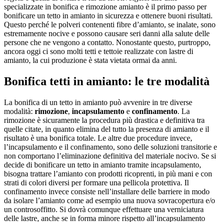
specializzate in bonifica e rimozione amianto è il primo passo per
bonificare un tetto in amianto in sicurezza e ottenere buoni risultati.
Questo perché le polveri contenenti fibre d’amianto, se inalate, sono
estremamente nocive e possono causare seri danni alla salute delle
persone che ne vengono a contatto. Nonostante questo, purtroppo,
ancora oggi ci sono molti tetti e tettoie realizzate con lastre di
amianto, la cui produzione è stata vietata ormai da anni.
Bonifica tetti in amianto: le tre modalità
La bonifica di un tetto in amianto può avvenire in tre diverse
modalità:
rimozione
,
incapsulamento
e
confinamento
. La
rimozione è sicuramente la procedura più drastica e definitiva tra
quelle citate, in quanto elimina del tutto la presenza di amianto e il
risultato è una bonifica totale. Le altre due procedure invece,
l’incapsulamento e il confinamento, sono delle soluzioni transitorie e
non comportano l’eliminazione definitiva del materiale nocivo. Se si
decide di bonificare un tetto in amianto tramite incapsulamento,
bisogna trattare l’amianto con prodotti ricoprenti, in più mani e con
strati di colori diversi per formare una pellicola protettiva. Il
confinamento invece consiste nell’installare delle barriere in modo
da isolare l’amianto come ad esempio una nuova sovracopertura e/o
un controsoffitto. Si dovrà comunque effettuare una verniciatura
delle lastre, anche se in forma minore rispetto all’incapsulamento