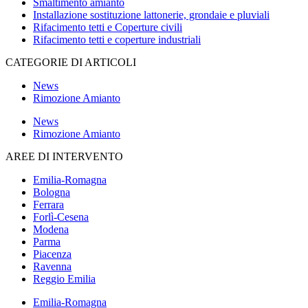
Smaltimento amianto
Installazione sostituzione lattonerie, grondaie e pluviali
Rifacimento tetti e Coperture civili
Rifacimento tetti e coperture industriali
CATEGORIE DI ARTICOLI
News
Rimozione Amianto
News
Rimozione Amianto
AREE DI INTERVENTO
Emilia-Romagna
Bologna
Ferrara
Forlì-Cesena
Modena
Parma
Piacenza
Ravenna
Reggio Emilia
Emilia-Romagna