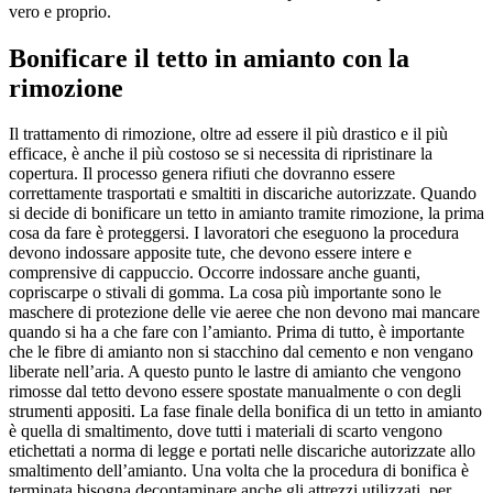
vero e proprio.
Bonificare il tetto in amianto con la
rimozione
Il trattamento di rimozione, oltre ad essere il più drastico e il più
efficace, è anche il più costoso se si necessita di ripristinare la
copertura. Il processo genera rifiuti che dovranno essere
correttamente trasportati e smaltiti in discariche autorizzate. Quando
si decide di bonificare un tetto in amianto tramite rimozione, la prima
cosa da fare è proteggersi. I lavoratori che eseguono la procedura
devono indossare apposite tute, che devono essere intere e
comprensive di cappuccio. Occorre indossare anche guanti,
copriscarpe o stivali di gomma. La cosa più importante sono le
maschere di protezione delle vie aeree che non devono mai mancare
quando si ha a che fare con l’amianto. Prima di tutto, è importante
che le fibre di amianto non si stacchino dal cemento e non vengano
liberate nell’aria. A questo punto le lastre di amianto che vengono
rimosse dal tetto devono essere spostate manualmente o con degli
strumenti appositi. La fase finale della bonifica di un tetto in amianto
è quella di smaltimento, dove tutti i materiali di scarto vengono
etichettati a norma di legge e portati nelle discariche autorizzate allo
smaltimento dell’amianto. Una volta che la procedura di bonifica è
terminata bisogna decontaminare anche gli attrezzi utilizzati, per