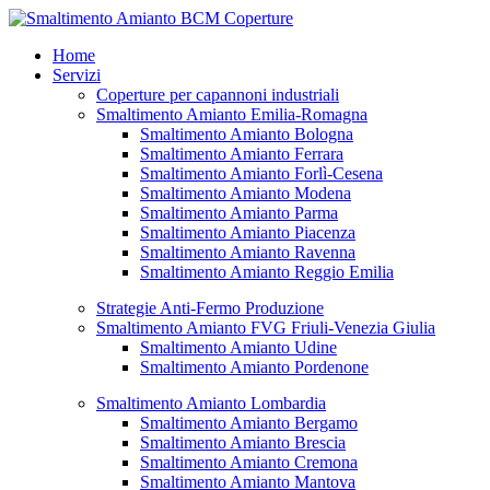
Vai
al
Home
contenuto
Servizi
Coperture per capannoni industriali
Smaltimento Amianto Emilia-Romagna
Smaltimento Amianto Bologna
Smaltimento Amianto Ferrara
Smaltimento Amianto Forlì-Cesena
Smaltimento Amianto Modena
Smaltimento Amianto Parma
Smaltimento Amianto Piacenza
Smaltimento Amianto Ravenna
Smaltimento Amianto Reggio Emilia
Strategie Anti-Fermo Produzione
Smaltimento Amianto FVG Friuli-Venezia Giulia
Smaltimento Amianto Udine
Smaltimento Amianto Pordenone
Smaltimento Amianto Lombardia
Smaltimento Amianto Bergamo
Smaltimento Amianto Brescia
Smaltimento Amianto Cremona
Smaltimento Amianto Mantova